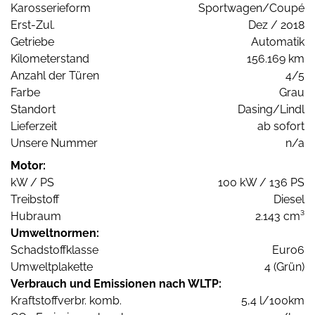
Karosserieform
Sportwagen/Coupé
Erst-Zul.
Dez / 2018
Getriebe
Automatik
Kilometerstand
156.169 km
Anzahl der Türen
4/5
Farbe
Grau
Standort
Dasing/Lindl
Lieferzeit
ab sofort
Unsere Nummer
n/a
Motor:
kW / PS
100 kW / 136 PS
Treibstoff
Diesel
Hubraum
2.143 cm³
Umweltnormen:
Schadstoffklasse
Euro6
Umweltplakette
4 (Grün)
Verbrauch und Emissionen nach WLTP:
Kraftstoffverbr. komb.
5,4 l/100km