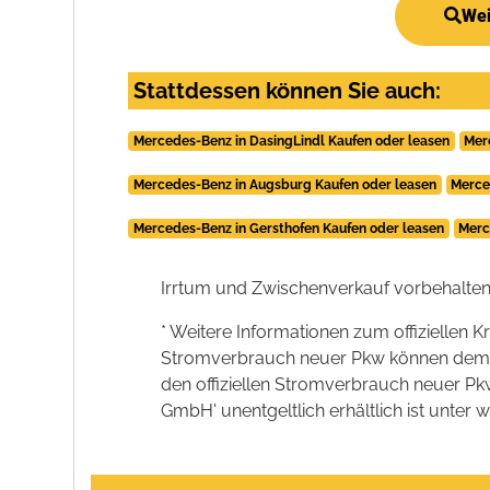
Wei
Stattdessen können Sie auch:
Mercedes-Benz in DasingLindl Kaufen oder leasen
Mer
Mercedes-Benz in Augsburg Kaufen oder leasen
Merce
Mercedes-Benz in Gersthofen Kaufen oder leasen
Merc
Irrtum und Zwischenverkauf vorbehalten
* Weitere Informationen zum offiziellen K
Stromverbrauch neuer Pkw können dem 'Lei
den offiziellen Stromverbrauch neuer P
GmbH' unentgeltlich erhältlich ist unter 