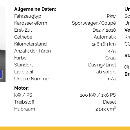
Allgemeine Daten:
U
Fahrzeugtyp
Pkw
Sc
Karosserieform
Sportwagen/Coupé
Um
Erst-Zul.
Dez / 2018
Ve
Getriebe
Automatik
Kr
Kilometerstand
156.169 km
C
Anzahl der Türen
4/5
St
Farbe
Grau
Standort
Dasing/Lindl
Lieferzeit
ab sofort
Br
Unsere Nummer
n/a
Motor:
kW / PS
100 kW / 136 PS
Treibstoff
Diesel
Hubraum
2.143 cm³