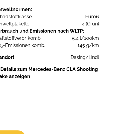
mweltnormen:
hadstoffklasse
Euro6
weltplakette
4 (Grün)
rbrauch und Emissionen nach WLTP:
aftstoffverbr. komb.
5,4 l/100km
O
-Emissionen komb.
145 g/km
2
andort
Dasing/Lindl
Details zum Mercedes-Benz CLA Shooting
ake anzeigen