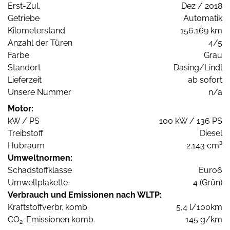
Erst-Zul.
Dez / 2018
Getriebe
Automatik
Kilometerstand
156.169 km
Anzahl der Türen
4/5
Farbe
Grau
Standort
Dasing/Lindl
Lieferzeit
ab sofort
Unsere Nummer
n/a
Motor:
kW / PS
100 kW / 136 PS
Treibstoff
Diesel
Hubraum
2.143 cm³
Umweltnormen:
Schadstoffklasse
Euro6
Umweltplakette
4 (Grün)
Verbrauch und Emissionen nach WLTP:
Kraftstoffverbr. komb.
5,4 l/100km
CO
-Emissionen komb.
145 g/km
2