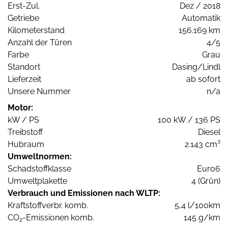
Erst-Zul.
Dez / 2018
Getriebe
Automatik
Kilometerstand
156.169 km
Anzahl der Türen
4/5
Farbe
Grau
Standort
Dasing/Lindl
Lieferzeit
ab sofort
Unsere Nummer
n/a
Motor:
kW / PS
100 kW / 136 PS
Treibstoff
Diesel
Hubraum
2.143 cm³
Umweltnormen:
Schadstoffklasse
Euro6
Umweltplakette
4 (Grün)
Verbrauch und Emissionen nach WLTP:
Kraftstoffverbr. komb.
5,4 l/100km
CO
-Emissionen komb.
145 g/km
2