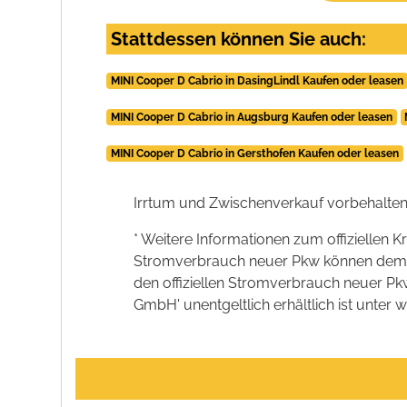
Stattdessen können Sie auch:
MINI Cooper D Cabrio in DasingLindl Kaufen oder leasen
MINI Cooper D Cabrio in Augsburg Kaufen oder leasen
MINI Cooper D Cabrio in Gersthofen Kaufen oder leasen
Irrtum und Zwischenverkauf vorbehalten
* Weitere Informationen zum offiziellen K
Stromverbrauch neuer Pkw können dem 'Lei
den offiziellen Stromverbrauch neuer P
GmbH' unentgeltlich erhältlich ist unter 