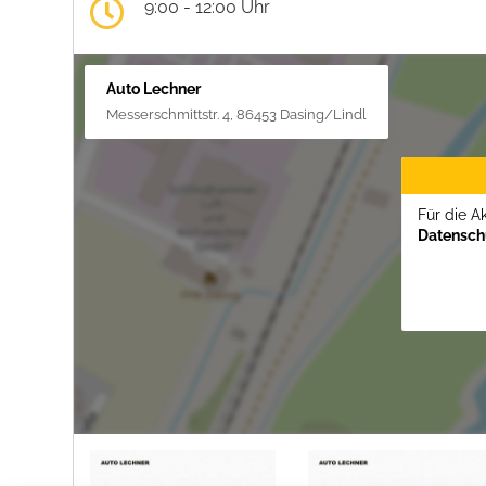
9:00 - 12:00 Uhr
Auto Lechner
Messerschmittstr. 4, 86453 Dasing/Lindl
Für die A
Datenschu