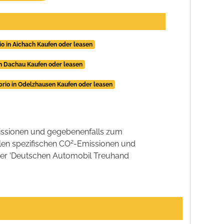
o in Aichach Kaufen oder leasen
in Dachau Kaufen oder leasen
brio in Odelzhausen Kaufen oder leasen
ssionen und gegebenenfalls zum
2
llen spezifischen CO
-Emissionen und
 der 'Deutschen Automobil Treuhand