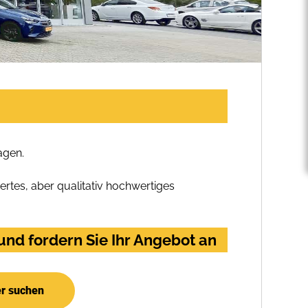
agen.
rtes, aber qualitativ hochwertiges
nd fordern Sie Ihr Angebot an
er suchen