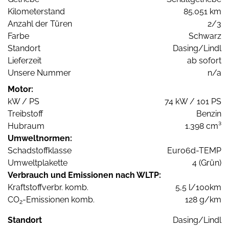
Kilometerstand
85.051 km
Anzahl der Türen
2/3
Farbe
Schwarz
Standort
Dasing/Lindl
Lieferzeit
ab sofort
Unsere Nummer
n/a
Motor:
kW / PS
74 kW / 101 PS
Treibstoff
Benzin
Hubraum
1.398 cm³
Umweltnormen:
Schadstoffklasse
Euro6d-TEMP
Umweltplakette
4 (Grün)
Verbrauch und Emissionen nach WLTP:
Kraftstoffverbr. komb.
5,5 l/100km
CO
-Emissionen komb.
128 g/km
2
Standort
Dasing/Lindl