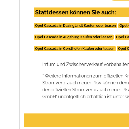
Stattdessen können Sie auch:
Opel Cascada in DasingLindl Kaufen oder leasen
Opel 
Opel Cascada in Augsburg Kaufen oder leasen
Opel Ca
Opel Cascada in Gersthofen Kaufen oder leasen
Opel C
Irrtum und Zwischenverkauf vorbehalten
* Weitere Informationen zum offiziellen K
Stromverbrauch neuer Pkw können dem 'Lei
den offiziellen Stromverbrauch neuer P
GmbH' unentgeltlich erhältlich ist unter 