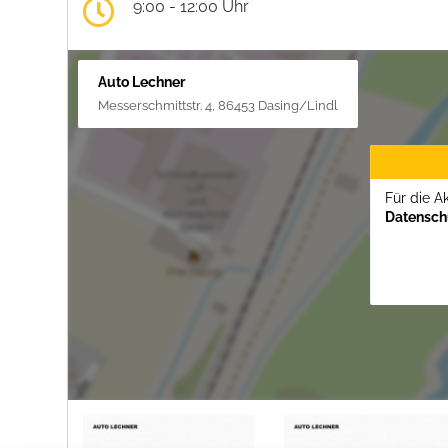
9:00 - 12:00 Uhr
Auto Lechner
Messerschmittstr. 4, 86453 Dasing/Lindl
Für die A
Datenschu