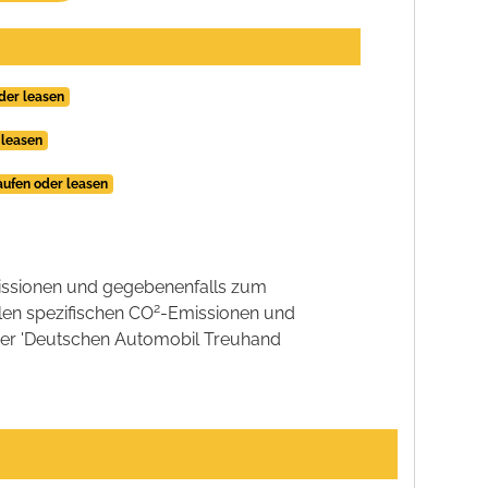
der leasen
 leasen
ufen oder leasen
ssionen und gegebenenfalls zum
2
llen spezifischen CO
-Emissionen und
 der 'Deutschen Automobil Treuhand