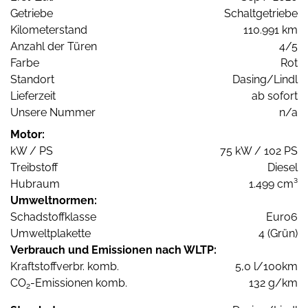
Getriebe
Schaltgetriebe
Kilometerstand
110.991 km
Anzahl der Türen
4/5
Farbe
Rot
Standort
Dasing/Lindl
Lieferzeit
ab sofort
Unsere Nummer
n/a
Motor:
kW / PS
75 kW / 102 PS
Treibstoff
Diesel
Hubraum
1.499 cm³
Umweltnormen:
Schadstoffklasse
Euro6
Umweltplakette
4 (Grün)
Verbrauch und Emissionen nach WLTP:
Kraftstoffverbr. komb.
5,0 l/100km
CO
-Emissionen komb.
132 g/km
2