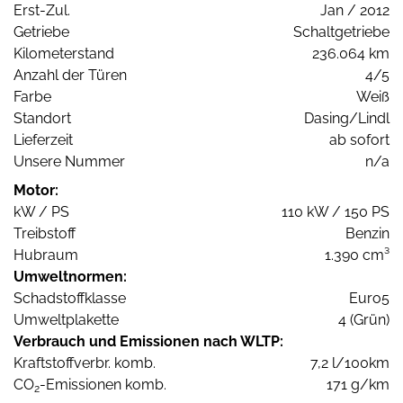
Erst-Zul.
Jan / 2012
Getriebe
Schaltgetriebe
Kilometerstand
236.064 km
Anzahl der Türen
4/5
Farbe
Weiß
Standort
Dasing/Lindl
Lieferzeit
ab sofort
Unsere Nummer
n/a
Motor:
kW / PS
110 kW / 150 PS
Treibstoff
Benzin
Hubraum
1.390 cm³
Umweltnormen:
Schadstoffklasse
Euro5
Umweltplakette
4 (Grün)
Verbrauch und Emissionen nach WLTP:
Kraftstoffverbr. komb.
7,2 l/100km
CO
-Emissionen komb.
171 g/km
2