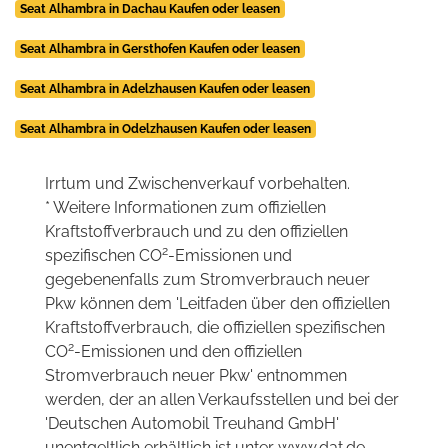
Seat Alhambra in Dachau Kaufen oder leasen
Seat Alhambra in Gersthofen Kaufen oder leasen
Seat Alhambra in Adelzhausen Kaufen oder leasen
Seat Alhambra in Odelzhausen Kaufen oder leasen
Irrtum und Zwischenverkauf vorbehalten.
* Weitere Informationen zum offiziellen
Kraftstoffverbrauch und zu den offiziellen
2
spezifischen CO
-Emissionen und
gegebenenfalls zum Stromverbrauch neuer
Pkw können dem 'Leitfaden über den offiziellen
Kraftstoffverbrauch, die offiziellen spezifischen
2
CO
-Emissionen und den offiziellen
Stromverbrauch neuer Pkw' entnommen
werden, der an allen Verkaufsstellen und bei der
'Deutschen Automobil Treuhand GmbH'
unentgeltlich erhältlich ist unter www.dat.de.