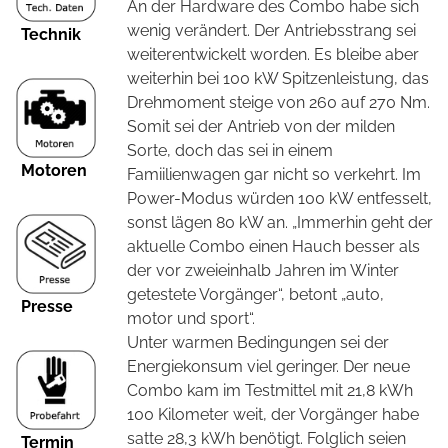
An der Hardware des Combo habe sich
wenig verändert. Der Antriebsstrang sei
Technik
weiterentwickelt worden. Es bleibe aber
weiterhin bei 100 kW Spitzenleistung, das
Drehmoment steige von 260 auf 270 Nm.
Somit sei der Antrieb von der milden
Sorte, doch das sei in einem
Motoren
Famiilienwagen gar nicht so verkehrt. Im
Power-Modus würden 100 kW entfesselt,
sonst lägen 80 kW an. „Immerhin geht der
aktuelle Combo einen Hauch besser als
der vor zweieinhalb Jahren im Winter
getestete Vorgänger“, betont „auto,
Presse
motor und sport“.
Unter warmen Bedingungen sei der
Energiekonsum viel geringer. Der neue
Combo kam im Testmittel mit 21,8 kWh
100 Kilometer weit, der Vorgänger habe
satte 28,3 kWh benötigt. Folglich seien
Termin