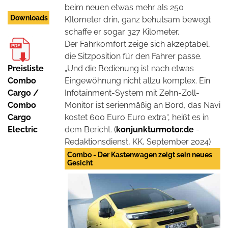
beim neuen etwas mehr als 250
Downloads
KIlometer drin, ganz behutsam bewegt
schaffe er sogar 327 Kilometer.
Der Fahrkomfort zeige sich akzeptabel,
die Sitzposition für den Fahrer passe.
Preisliste
„Und die Bedienung ist nach etwas
Combo
Eingewöhnung nicht allzu komplex. Ein
Cargo /
Infotainment-System mit Zehn-Zoll-
Combo
Monitor ist serienmäßig an Bord, das Navi
Cargo
kostet 600 Euro Euro extra“, heißt es in
Electric
dem Bericht. (
konjunkturmotor.de
-
Redaktionsdienst, KK, September 2024)
Combo - Der Kastenwagen zeigt sein neues
Gesicht