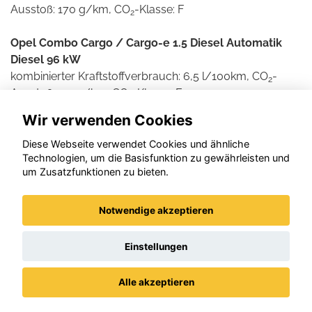
Ausstoß: 170 g/km, CO
-Klasse: F
2
Opel Combo Cargo / Cargo-e 1.5 Diesel Automatik
Diesel 96 kW
kombinierter Kraftstoffverbrauch: 6,5 l/100km, CO
-
2
Ausstoß: 171 g/km, CO
-Klasse: F
2
Wir verwenden Cookies
Weitere Informationen zum offiziellen Kraftstoff- und
Stromverbrauch und den offiziellen spezifischen CO2-
Diese Webseite verwendet Cookies und ähnliche
Technologien, um die Basisfunktion zu gewährleisten und
Emissionen neuer Personenkraftwagen können dem
um Zusatzfunktionen zu bieten.
'Leitfaden über den Kraftstoffverbrauch und die CO2-
Emissionen neuer Personenkraftwagen' entnommen
werden, der an allen Verkaufsstellen und bei der DAT
Notwendige akzeptieren
Deutsche Automobil Treuhand GmbH , Helmuth-Hirth-
Straße 1, D-73760 Ostfildern unentgeltlich erhältlich ist.
Einstellungen
Alle akzeptieren
Datenschutz
Impressum / AGBs