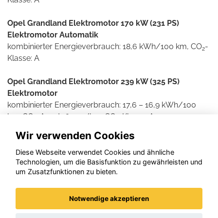
Opel Grandland Elektromotor 170 kW (231 PS)
Elektromotor Automatik
kombinierter Energieverbrauch: 18,6 kWh/100 km, CO
-
2
Klasse: A
Opel Grandland Elektromotor 239 kW (325 PS)
Elektromotor
kombinierter Energieverbrauch: 17,6 – 16,9 kWh/100
km, CO
-Ausstoß: 0 g/km, CO
-Klasse: A
2
2
Wir verwenden Cookies
Weitere Informationen zum offiziellen Kraftstoff- und
Stromverbrauch und den offiziellen spezifischen CO2-
Diese Webseite verwendet Cookies und ähnliche
Technologien, um die Basisfunktion zu gewährleisten und
Emissionen neuer Personenkraftwagen können dem
um Zusatzfunktionen zu bieten.
'Leitfaden über den Kraftstoffverbrauch und die CO2-
Emissionen neuer Personenkraftwagen' entnommen
werden, der an allen Verkaufsstellen und bei der DAT
Notwendige akzeptieren
Deutsche Automobil Treuhand GmbH , Helmuth-Hirth-