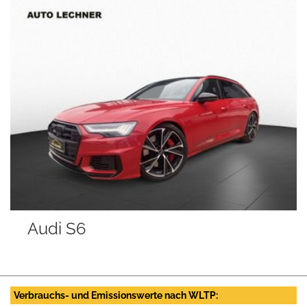
i S6
Opel 
Verbrauchs- und Emissionswerte nach WLTP: