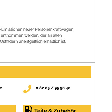
CO2-Emissionen neuer Personenkraftwagen
' entnommen werden, der an allen
ildern unentgeltlich erhältlich ist.
de
0 82 05 / 95 90 40
Teile & Zubehör