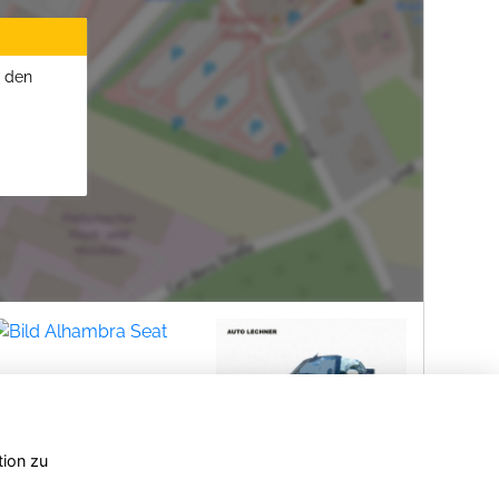
u den
tion zu
Opel