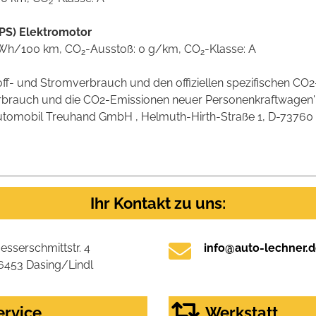
2
PS) Elektromotor
 kWh/100 km, CO
-Ausstoß: 0 g/km, CO
-Klasse: A
2
2
stoff- und Stromverbrauch und den offiziellen spezifischen 
verbrauch und die CO2-Emissionen neuer Personenkraftwagen
omobil Treuhand GmbH , Helmuth-Hirth-Straße 1, D-73760 Ostf
Ihr Kontakt zu uns:
esserschmittstr. 4
info@auto-lechner.
6453 Dasing/Lindl
ervice
Werkstatt