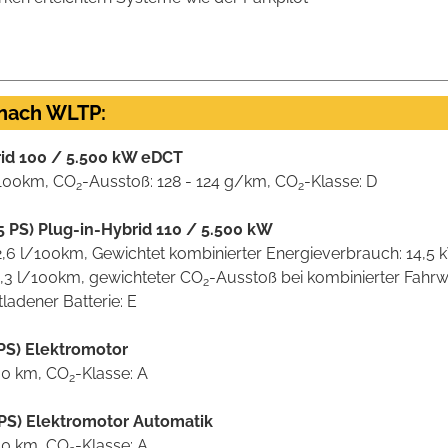
 nach WLTP:
rid 100 / 5.500 kW eDCT
l/100km, CO
-Ausstoß: 128 - 124 g/km, CO
-Klasse: D
2
2
 PS) Plug-in-Hybrid 110 / 5.500 kW
 2,6 l/100km, Gewichtet kombinierter Energieverbrauch: 14,
 6,3 l/100km, gewichteter CO
-Ausstoß bei kombinierter Fahr
2
tladener Batterie: E
PS) Elektromotor
00 km, CO
-Klasse: A
2
PS) Elektromotor Automatik
00 km, CO
-Klasse: A