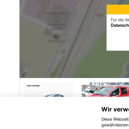
Für die A
Datenschu
Wir verw
Diese Webseit
gewährleisten
I
Mercedes-
Audi e-