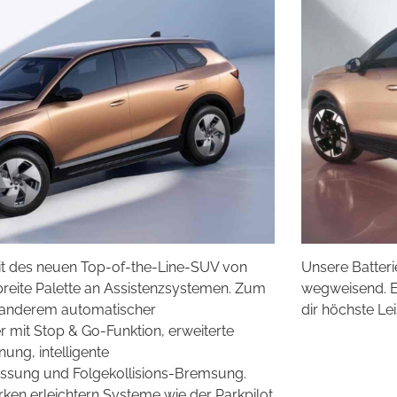
it des neuen Top-of-the-Line-SUV von
Unsere Batterie
breite Palette an Assistenzsystemen. Zum
wegweisend. En
r anderem automatischer
dir höchste Lei
r mit Stop & Go-Funktion, erweiterte
ung, intelligente
ssung und Folgekollisions-Bremsung.
ken erleichtern Systeme wie der Parkpilot