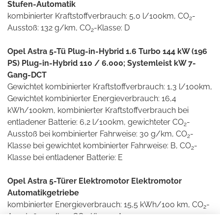
Stufen-Automatik
kombinierter Kraftstoffverbrauch: 5,0 l/100km, CO
-
2
Ausstoß: 132 g/km, CO
-Klasse: D
2
Opel Astra 5-Tü Plug-in-Hybrid 1.6 Turbo 144 kW (196
PS) Plug-in-Hybrid 110 / 6.000; Systemleist kW 7-
Gang-DCT
Gewichtet kombinierter Kraftstoffverbrauch: 1,3 l/100km,
Gewichtet kombinierter Energieverbrauch: 16,4
kWh/100km, kombinierter Kraftstoffverbrauch bei
entladener Batterie: 6,2 l/100km, gewichteter CO
-
2
Ausstoß bei kombinierter Fahrweise: 30 g/km, CO
-
2
Klasse bei gewichtet kombinierter Fahrweise: B, CO
-
2
Klasse bei entladener Batterie: E
Opel Astra 5-Türer Elektromotor Elektromotor
Automatikgetriebe
kombinierter Energieverbrauch: 15,5 kWh/100 km, CO
-
2
Ausstoß: 0 g/km, CO
-Klasse: A
2