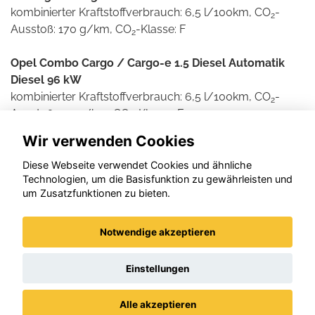
kombinierter Kraftstoffverbrauch: 6,5 l/100km, CO
-
2
Ausstoß: 170 g/km, CO
-Klasse: F
2
Opel Combo Cargo / Cargo-e 1.5 Diesel Automatik
Diesel 96 kW
kombinierter Kraftstoffverbrauch: 6,5 l/100km, CO
-
2
Ausstoß: 171 g/km, CO
-Klasse: F
2
Wir verwenden Cookies
Weitere Informationen zum offiziellen Kraftstoff- und
Stromverbrauch und den offiziellen spezifischen CO2-
Diese Webseite verwendet Cookies und ähnliche
Technologien, um die Basisfunktion zu gewährleisten und
Emissionen neuer Personenkraftwagen können dem
um Zusatzfunktionen zu bieten.
'Leitfaden über den Kraftstoffverbrauch und die CO2-
Emissionen neuer Personenkraftwagen' entnommen
werden, der an allen Verkaufsstellen und bei der DAT
Notwendige akzeptieren
Deutsche Automobil Treuhand GmbH , Helmuth-Hirth-
Straße 1, D-73760 Ostfildern unentgeltlich erhältlich ist.
Einstellungen
Alle akzeptieren