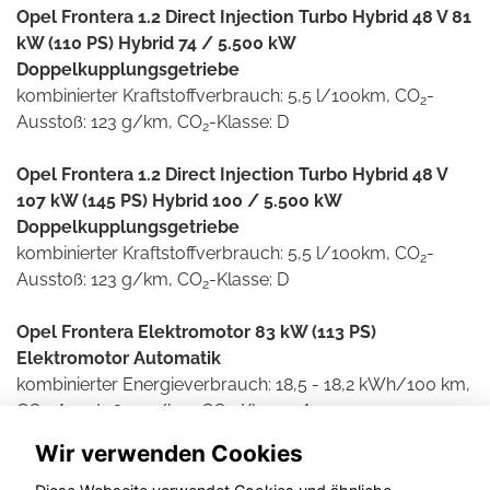
Opel Frontera 1.2 Direct Injection Turbo Hybrid 48 V 81
kW (110 PS) Hybrid 74 / 5.500 kW
Doppelkupplungsgetriebe
kombinierter Kraftstoffverbrauch: 5,5 l/100km, CO
-
2
Ausstoß: 123 g/km, CO
-Klasse: D
2
Opel Frontera 1.2 Direct Injection Turbo Hybrid 48 V
107 kW (145 PS) Hybrid 100 / 5.500 kW
Doppelkupplungsgetriebe
kombinierter Kraftstoffverbrauch: 5,5 l/100km, CO
-
2
Ausstoß: 123 g/km, CO
-Klasse: D
2
Opel Frontera Elektromotor 83 kW (113 PS)
Elektromotor Automatik
kombinierter Energieverbrauch: 18,5 - 18,2 kWh/100 km,
CO
-Ausstoß: 0 g/km, CO
-Klasse: A
2
2
Wir verwenden Cookies
Weitere Informationen zum offiziellen Kraftstoff- und
Stromverbrauch und den offiziellen spezifischen CO2-