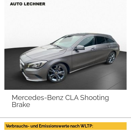
rcedes-Benz CLA Shooting
Opel
ake
Verbrauchs- und Emissionswerte nach WLTP: