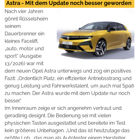
Astra - Mit dem Update noch besser geworden
Nach vier Jahren
gönnt Rüsselsheim
seinem
Dauerbrenner ein
kleines Facelift.
„auto, motor und
sport“ (Ausgabe
13/2026) war mit
dem neuen Opel Astra unterwegs und zog ein positives
Fazit: „Ordentlich Platz, ein effizienter Antriebsstrang und
genug Leistung und Fahrwerkstalent, um auch mal Spaß
zu machen. Der Astra wurde mit dem Update nur noch
besser.“
Im Innenraum zeige er sich angenehm vertraut und
geradlinig designt. Die Bedienung sei mit vielen
physischen Tasten ausgestattet und bereitete im Test
kein größeres Unbehagen. „Und das ist heutzutage das
größte Lob,, das man als Autotester einem Hersteller