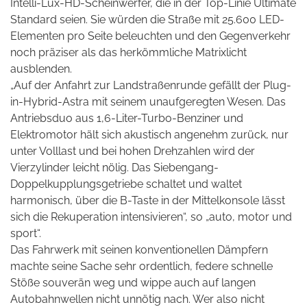
Intelli-Lux-HD-Scheinwerfer, die in der Top-Linie Ultimate
Standard seien. Sie würden die Straße mit 25.600 LED-
Elementen pro Seite beleuchten und den Gegenverkehr
noch präziser als das herkömmliche Matrixlicht
ausblenden.
„Auf der Anfahrt zur Landstraßenrunde gefällt der Plug-
in-Hybrid-Astra mit seinem unaufgeregten Wesen. Das
Antriebsduo aus 1,6-Liter-Turbo-Benziner und
Elektromotor hält sich akustisch angenehm zurück, nur
unter Volllast und bei hohen Drehzahlen wird der
Vierzylinder leicht nölig. Das Siebengang-
Doppelkupplungsgetriebe schaltet und waltet
harmonisch, über die B-Taste in der Mittelkonsole lässt
sich die Rekuperation intensivieren“, so „auto, motor und
sport“.
Das Fahrwerk mit seinen konventionellen Dämpfern
machte seine Sache sehr ordentlich, federe schnelle
Stöße souverän weg und wippe auch auf langen
Autobahnwellen nicht unnötig nach. Wer
also nicht