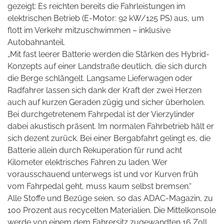
gezeigt: Es reichten bereits die Fahrleistungen im
elektrischen Betrieb (E-Motor: 92 kW/125 PS) aus, um
flott im Verkehr mitzuschwimmen – inklusive
Autobahnanteil.
„Mit fast leerer Batterie werden die Stärken des Hybrid-
Konzepts
auf einer Landstraße deutlich, die sich durch
die Berge schlängelt. Langsame Lieferwagen oder
Radfahrer lassen sich dank der Kraft der zwei Herzen
auch auf kurzen Geraden zügig und sicher überholen.
Bei durchgetretenem Fahrpedal ist der Vierzylinder
dabei akustisch präsent. Im normalen Fahrbetrieb hält er
sich dezent zurück. Bei einer Bergabfahrt gelingt es, die
Batterie allein durch Rekuperation für rund acht
Kilometer elektrisches Fahren zu laden. Wer
vorausschauend unterwegs ist und vor Kurven früh
vom Fahrpedal geht, muss
kaum selbst bremsen.“
Alle Stoffe und Bezüge seien, so das ADAC-Magazin, zu
100 Prozent aus recycelten Materialien. Die Mittelkonsole
werde von einem dem Fahrersitz zugewandten 16 Zoll