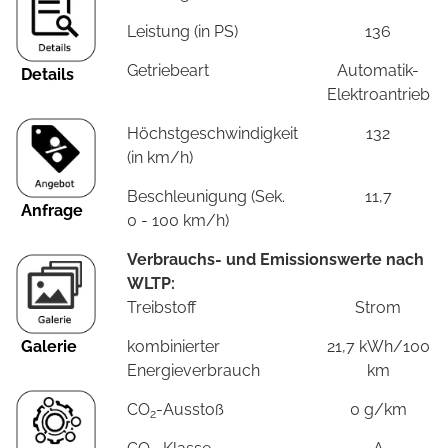
Leistung (in PS)
136
Getriebeart
Automatik-
Details
Elektroantrieb
Höchstgeschwindigkeit
132
(in km/h)
Beschleunigung (Sek.
11,7
Anfrage
0 - 100 km/h)
Verbrauchs- und Emissionswerte nach
WLTP:
Treibstoff
Strom
Galerie
kombinierter
21,7 kWh/100
Energieverbrauch
km
CO
-Ausstoß
0 g/km
2