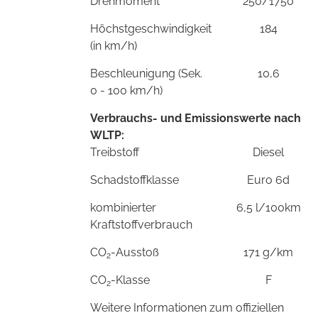
Drehmoment
250/1750
Höchstgeschwindigkeit
184
(in km/h)
Beschleunigung (Sek.
10,6
0 - 100 km/h)
Verbrauchs- und Emissionswerte nach
WLTP:
Treibstoff
Diesel
Schadstoffklasse
Euro 6d
kombinierter
6,5 l/100km
Kraftstoffverbrauch
CO
-Ausstoß
171 g/km
2
CO
-Klasse
F
2
Weitere Informationen zum offiziellen