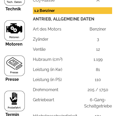
CO
-Klasse
A
2
Technik
1.2 Benziner
ANTRIEB, ALLGEMEINE DATEN
Art des Motors
Benziner
Zylinder
3
Motoren
Ventile
12
3
Hubraum (cm
)
1.199
Leistung (in Kw)
81
Presse
Leistung (in PS)
110
Drehmoment
205 / 1750
Getriebeart
6-Gang-
Schaltgetriebe
Termin