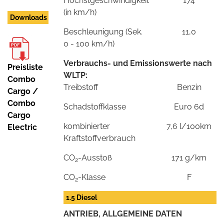
Höchstgeschwindigkeit
174
(in km/h)
Downloads
Beschleunigung (Sek.
11,0
0 - 100 km/h)
Verbrauchs- und Emissionswerte nach
Preisliste
WLTP:
Combo
Treibstoff
Benzin
Cargo /
Combo
Schadstoffklasse
Euro 6d
Cargo
kombinierter
7,6 l/100km
Electric
Kraftstoffverbrauch
CO
-Ausstoß
171 g/km
2
CO
-Klasse
F
2
1.5 Diesel
ANTRIEB, ALLGEMEINE DATEN