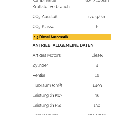
kombinierter
6,5 l/100km
Kraftstoffverbrauch
CO
-Ausstoß
170 g/km
2
CO
-Klasse
F
2
1.5 Diesel Automatik
ANTRIEB, ALLGEMEINE DATEN
Art des Motors
Diesel
Zylinder
4
Ventile
16
3
Hubraum (cm
)
1.499
Leistung (in Kw)
96
Leistung (in PS)
130