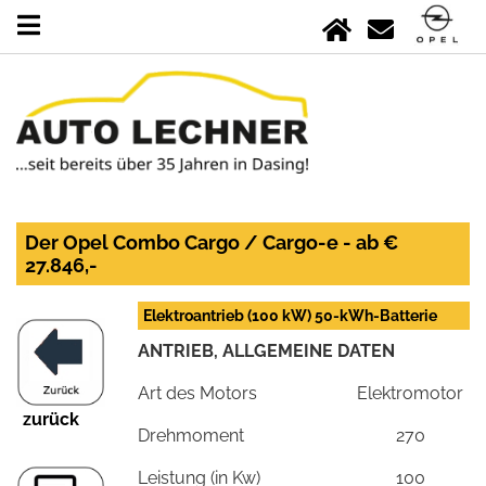
Der Opel Combo Cargo / Cargo-e - ab €
27.846,-
Elektroantrieb (100 kW) 50-kWh-Batterie
ANTRIEB, ALLGEMEINE DATEN
Art des Motors
Elektromotor
zurück
Drehmoment
270
Leistung (in Kw)
100